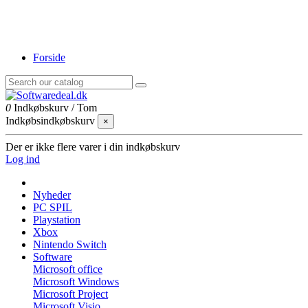
Forside
0
Indkøbskurv
/
Tom
Indkøbsindkøbskurv
×
Der er ikke flere varer i din indkøbskurv
Log ind
Nyheder
PC SPIL
Playstation
Xbox
Nintendo Switch
Software
Microsoft office
Microsoft Windows
Microsoft Project
Microsoft Visio